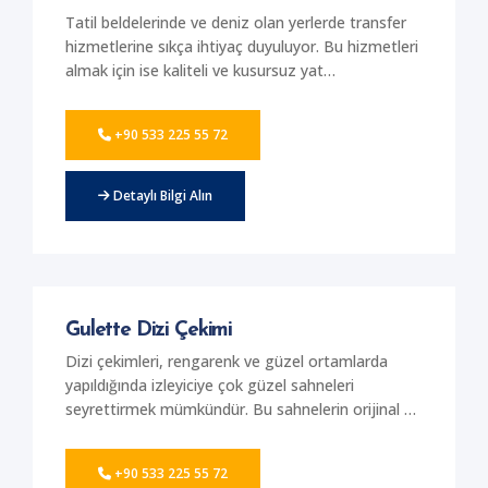
konuklarınızı düğünlerinize hayran bırakabilirsiniz.
Tatil beldelerinde ve deniz olan yerlerde transfer
hizmetlerine sıkça ihtiyaç duyuluyor. Bu hizmetleri
almak için ise kaliteli ve kusursuz yat
seçeneklerine ihtiyaç duyuluyor. Bu alanda
Muğla'da hizmet sunan firmamız, en kaliteli ve
+90 533 225 55 72
konforlu yatlarla hizmet sunuyor. Farklı sahiller
arasında konforlu ve rahat bir ulaşım
gerçekleştirmek için çalışmalar yapıyor. Sizlerde
Detaylı Bilgi Alın
Muğla'da eşsiz bir deniz gezisi yaşamak ve lüks
yatlarla transfer hizmeti almak istiyorsanız
firmamızla iletişim kurabilirsiniz. Birbirinden lüks ve
modern yatlar ile transfer hizmetleri alabilirsiniz.
Gulette Dizi Çekimi
Dizi çekimleri, rengarenk ve güzel ortamlarda
yapıldığında izleyiciye çok güzel sahneleri
seyrettirmek mümkündür. Bu sahnelerin orijinal ve
sıra dışı olması da izleyiciye keyif verecektir. Bu
anlamda son dönemlerde dizi çekimi için tercih
+90 533 225 55 72
edilen mekanlar değişiyor. Özellikle deniz çekimleri