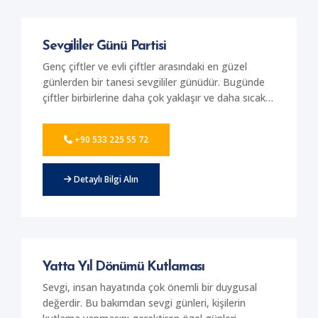
evlenme teklifi ve daha birçok etkinlik için yatta
parti verme seçeneklerini tercih edebilirsiniz.
Muhteşem kutlamalar için bizlerle iletişim
Sevgililer Günü Partisi
kurabilirsiniz.
Genç çiftler ve evli çiftler arasındaki en güzel
günlerden bir tanesi sevgililer günüdür. Bugünde
çiftler birbirlerine daha çok yaklaşır ve daha sıcak
ilişkiler kurar. Bu bakımdan Sevgililer Günü için
parti vermek doğru bir tercih olacaktır. Firmamız
+90 533 225 55 72
sunmuş olduğu yerler ile sizlere özel Sevgililer
Günü kutlaması düzenliyor. En kaliteli ve modern
yatlarda mükemmel bir parti verilebiliyor. Sizlerde
Detaylı Bilgi Alın
Muğla'nın eşsiz güzelliğin de bambaşka bir
sevgililer günü partisi düzenlemek için bizlerden
hizmet alabilirsiniz. Lüks ve konforlu yatlar
içerisinde muhteşem bir Sevgililer Günü
geçirebilirsiniz.
Yatta Yıl Dönümü Kutlaması
Sevgi, insan hayatında çok önemli bir duygusal
değerdir. Bu bakımdan sevgi günleri, kişilerin