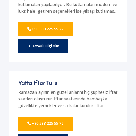
kutlamaları yapılabiliyor. Bu kutlamaları modern ve
lüks hale getiren seçenekleri ise yılbaşı kutlaması
için yat kiralama hizmetlerini tercih etmek
oluşturuyor. Firmamız yılbaşı kutlaması yapmanız
+90 533 225 55 72
için size özel en güzel seçenekleri sunuyor.
Birbirinden güzel ve VIP yatlarda muhteşem bir
kutlama gerçekleştirilebiliyor. Sizlerde
Detaylı Bilgi Alın
sevdiklerinizle birlikte mükemmel bir yılbaşı
etkinliği düzenlemek istiyorsanız firmamızdan
hizmet alabilirsiniz. Bu yılbaşının unutulmaz hale
gelmesi için bizleri tercih edebilirsiniz. Muğla'nın
eşsiz güzelliğini ve bambaşka ritüelini
Yatta İftar Turu
yaşayabileceğiniz en özel yat seçenekleri firmamız
tarafından sunuluyor.
Ramazan ayının en güzel anlarını hiç şüphesiz iftar
saatleri oluşturur. İftar saatlerinde bambaşka
güzellikte yemekler ve sofralar kurulur. İftar
saatleri için son dönemlerde iftar turları
düzenleniyor. Firmamız tarafından sunulan
+90 533 225 55 72
mükemmel yatlarda iftar turu yapmak isteyenler
bizimle iletişim kurabiliyor. Birbirinden güzel ve