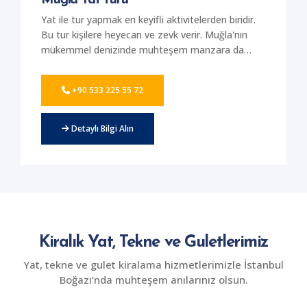
Muğla Yat Turu
çekimi yapabilirsiniz.
Yat ile tur yapmak en keyifli aktivitelerden biridir.
Bu tur kişilere heyecan ve zevk verir. Muğla'nın
mükemmel denizinde muhteşem manzara da
unutulmayacak bir deniz turu yapmak isteyenler
için en güzel yat seçenekleri ile hizmet
+90 533 225 55 72
sunmaktayız. Birbirinden güzel yatlar içinde
Muğla'da deniz turları yaparak keyifli saatler
geçirebilirsiniz. Yat ile yapılan her türlü eğlence
Detaylı Bilgi Alın
kişilere keyif veriyor. Yat turu da bu eğlencelerden
bir tanesini oluşturuyor. Kişilerin özel fotoğraflar
çekebileceği muhteşem bir tur için firmamızdan
hizmet alabilirsiniz. Lüks ve konforlu yatlar
içerisinde en güzel gezileri gerçekleştirebilir,
Muğla'nın eşsiz güzelliğinde bambaşka bir tatil
keyfi yaşayabilirsiniz.
Kiralık Yat, Tekne ve Guletlerimiz
Yat, tekne ve gulet kiralama hizmetlerimizle İstanbul
Boğazı’nda muhteşem anılarınız olsun.