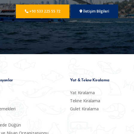
+90 533 225 55 72
İletişim Bilgileri
syonlar
Yat & Tekne Kiralama
Yat Kiralama
Tekne Kiralama
emekleri
Gulet Kiralama
nede Düğün
 ve Nişan Organizasyonu