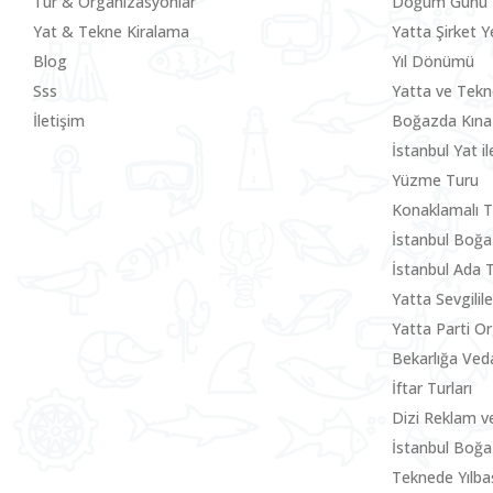
Tur & Organizasyonlar
Doğum Günü
Yat & Tekne Kiralama
Yatta Şirket Y
Blog
Yıl Dönümü
Sss
Yatta ve Tek
İletişim
Boğazda Kına
İstanbul Yat i
Yüzme Turu
Konaklamalı T
İstanbul Boğa
İstanbul Ada 
Yatta Sevgili
Yatta Parti O
Bekarlığa Ved
İftar Turları
Dizi Reklam v
İstanbul Boğa
Teknede Yılbaş