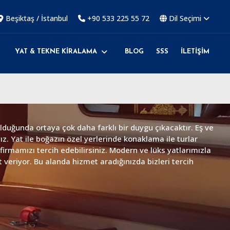
Beşiktaş / İstanbul
+90 533 225 55 72
Dil Seçimi
YAT & TEKNE KİRALAMA
BLOG
SSS
İLETİŞİM
duğunda ortaya çok daha farklı bir duygu çıkacaktır. Eş ve
. Yat ile boğazın özel yerlerinde konaklama ile turlar
irmamızı tercih edebilirsiniz. Modern ve lüks yatlarımızla
t veriyor. Bu alanda hizmet aradığınızda bizleri tercih