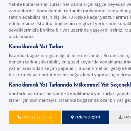
Yat ile konaklamalı turlar her zaman için kişiye heyecan ver
zamanlardır.
Konaklamalı turlar
ile mükemmel zamanlar geçir
tercih edebilirsiniz. 1 kişi ile 70 kişiye kadar yat turlarım
edebilirsiniz. İstanbul boğazının en güzel yerlerinde konak
sevdiklerinizle birlikte bir yat üzerinde yaşayabilirsiniz
atabilirsiniz.
Konaklamalı Yat Turları
İstanbul boğazının güzelliği dillere destandır. Bu destanı 
denizin tadını çıkarabilir, en güzel koylarda konaklama imkâ
yatlar arasından seçim yapabilir, mükemmel bir geziye katı
biriktirmek ve unutulmaz bir boğaz keyfi yapmak için firma
Konaklamalı Yat Turlarında Mükemmel Yat Seçenekl
Konforlu ve rahat bir yat ile
konaklamalı yat turları
yapabil
sizler için sunmaktayız. İstanbul boğazında özel bir yat gez
+90 533 225 55 72
İletişim Bilgileri
Yat 