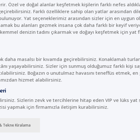
ir. Özel ve doğal alanlar keşfetmek kişilerin farklı nefes aldıkl
ebilirsiniz. Farklı özelliklere sahip olan yatlar arasından dile
ız bulunuyor. Yat seçeneklerimiz arasından sizler için en uygun ol
lamak bu alanları gezmek insana çok daha farklı bir keyif veriyo
. Mükemmel denizin tadını çıkarmak ve doğayı keşfetmek için yat 
çok daha masalsı bir kıvamda geçirebilirsiniz. Konaklamalı turla
nı yaşayabilirsiniz. Sizler için sunmuş olduğumuz farklı kişi sa
labilirsiniz. Boğazın o unutulmaz havasını teneffüs etmek, en 
mızdan hizmet alabilirsiniz.
eri
irsiniz. Sizlerin zevk ve tercihlerine hitap eden VIP ve lüks yat
isi yapmak için firmamızla iletişim kurabilirsiniz.
& Tekne Kiralama