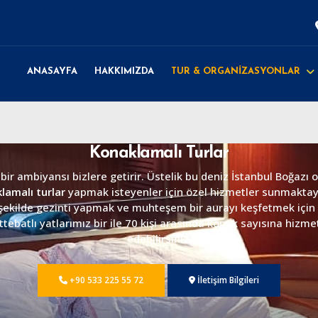
ANASAYFA
HAKKIMIZDA
TUR & ORGANİZASYONLAR
Konaklamalı Turlar
 ambiyansı bizlere getirir. Üstelik bu deniz İstanbul Boğazı ol
lamalı turlar
yapmak isteyenler için özel hizmetler sunmaktayız
z şekilde gezinti yapmak ve muhteşem bir aurayı keşfetmek için f
tebatlı yatlarımız bir ile 70 kişi arasında konuk sayısına hizme
edebilirsiniz.
+90 533 225 55 72
İletişim Bilgileri