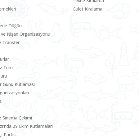
Tekne Kiralama
emekleri
Gulet Kiralama
nede Düğün
 ve Nişan Organizasyonu
le Transfer
urlar
z Turu
Turu
ler Günü Kutlaması
rganizasyonları
a
e Sinema Çekimi
zı'nda 29 Ekim Kutlamaları
ı Partisi