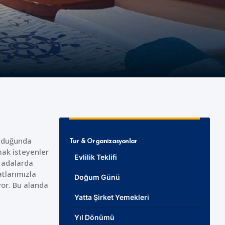
olduğunda
Tur & Organizasyonlar
ak isteyenler
Evlilik Teklifi
e adalarda
atlarımızla
Doğum Günü
yor. Bu alanda
Yatta Şirket Yemekleri
Yıl Dönümü