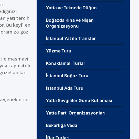
arı
Yatta ve Teknede Düğün
diğinizi
an yatı tercih
Boğazda Kına ve Nişan
r. Bu keyfi en
Organizasyonu
floramıza göz
İstanbul Yat ile Transfer
Yüzme Turu
r ile masmavi
Konaklamalı Turlar
yısı kapasiteli
güzel anıları
İstanbul Boğaz Turu
İstanbul Ada Turu
 seçeneklerini
Yatta Sevgililer Günü Kutlaması
Yatta Parti Organizasyonları
Bekarlığa Veda
İftar Turları