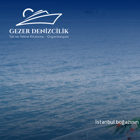
Teknede Düğün ile hayatın
muhteş