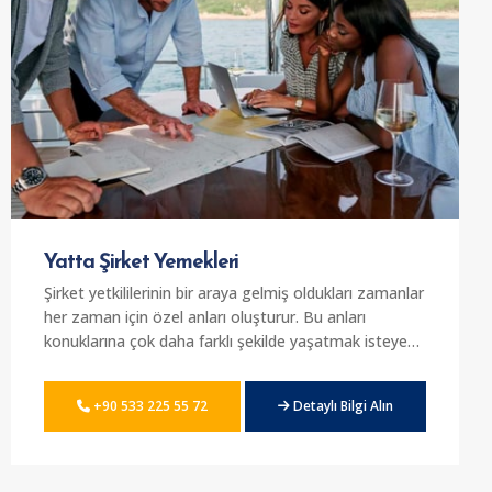
Yatta Şirket Yemekleri
Şirket yetkililerinin bir araya gelmiş oldukları zamanlar
her zaman için özel anları oluşturur. Bu anları
konuklarına çok daha farklı şekilde yaşatmak isteyen
kişiler için yatta
şirket yemekleri
düzenlemekteyiz.
Firmamız tarafından sunulan 1 kişiden 70 kişiye kadar
+90 533 225 55 72
Detaylı Bilgi Alın
yat kapasitesi bulunuyor. Bu yat seçenekleri
arasından tercihler yapmak için firmamızı ziyaret
edebilirsiniz. Mükemmel kalitede ve konforlu
yatlarımız arasından seçimler yaparak şirket