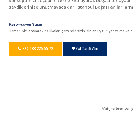
konseptimizi seçebilir, tekne kiralayarak boğazı turlayabili
sevdiklerinize unutmayacakları İstanbul Boğazı anıları arm
Rezervasyon Yapın
Hemen bizi arayarak dakikalar içersinde sizin için en uygun yat, tekne ve 
+90 533 225 55 72
Yol Tarifi Alın
Yat, tekne ve 