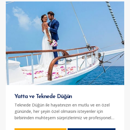
düzenlemek isteyen herkes için özel çalışmalar
yapmaktayız. Yat seçenekleri arasından sizin
kutlamanıza özel olan yat seçeneğini tercih
edebilirsiniz. 1 kişiden 70 kişiye kadar konuk sayısına
hitap eden tekne seçeneklerimiz bulunuyor.
Yatta ve Teknede Düğün
Teknede Düğün ile hayatınızın en mutlu ve en özel
gününde, her şeyin özel olmasını isteyenler için
birbirinden muhteşem sürprizlerimiz ve profesyonel
ekibimiz ile sizlerin yanınızdayız.