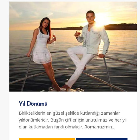
güzel ve lüks yat seçeneklerini sunmaktayız. Lüks,
süper lüks ve vip yat seçeneklerimizi tercih
edebilirsiniz. Modern, rahat ve konforlu yat
seçenekleri arasından seçimler yapmak için
firmamızdan hizmet alabilirsiniz.
Yıl Dönümü
Birlikteliklerin en güzel şekilde kutlandığı zamanlar
yıldönümleridir. Bugün çiftler için unutulmaz ve her yıl
olan kutlamadan farklı olmalıdır. Romantizmin
doruklarda yaşandığı bugün için farklı bir alternatif