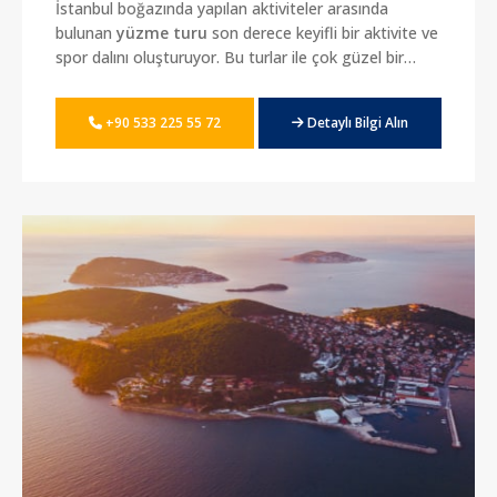
İstanbul boğazında yapılan aktiviteler arasında
bulunan
yüzme turu
son derece keyifli bir aktivite ve
spor dalını oluşturuyor. Bu turlar ile çok güzel bir
ortam olurken, kişiler de sosyal olma imkânı yaşıyor.
Mükemmel bir yat üzerinden boğazın farklı
+90 533 225 55 72
Detaylı Bilgi Alın
noktalarında denize girme ve yüzme turuna katılma
imkânı bulunuyor. Bu alanda en güzel yatların
bulunduğu adresleri tercih etmek isteyenler için yatta
yüzme turları düzenlemesi yapmaktayız. Birbirinden
lüks ve konforlu yatlar üzerinden yüzme turlarına
katılabilirsiniz.