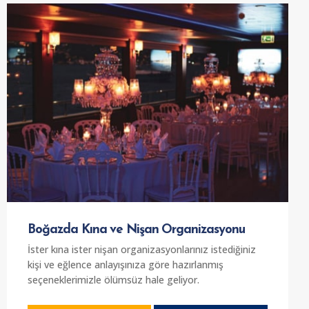
yemeklerinizi yat üzerinde düzenleyebilirsiniz. Özel
mürettebat ve lüks yemek çeşitleri ile sizlere en
kaliteli ve konforlu
yatta şirket yemekleri
imkanını
sunuyor. İstanbul boğazında bambaşka bir gezi
yaşayarak şirket yemekleri düzenlemek için
firmamızdan destek alabilirsiniz.
Boğazda Kına ve Nişan Organizasyonu
İster kına ister nişan organizasyonlarınız istediğiniz
kişi ve eğlence anlayışınıza göre hazırlanmış
seçeneklerimizle ölümsüz hale geliyor.