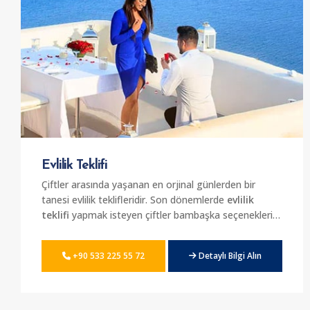
Evlilik Teklifi
Çiftler arasında yaşanan en orjinal günlerden bir
tanesi evlilik teklifleridir. Son dönemlerde
evlilik
teklifi
yapmak isteyen çiftler bambaşka seçenekleri
tercih ediyor. Bu tercihler arasında en çok tercih
edilen seçeneği ise yatta evlilik teklifleri oluşturuyor.
+90 533 225 55 72
Detaylı Bilgi Alın
Bu teklifi sıradışı hale getirmek yatta düzenlenen
partiler ile çok daha profesyonel hale geliyor. İstanbul
boğazının mükemmel noktalarında yat üzerinde
sürpriz bir evlilik teklifi yapmak isteyenler için en