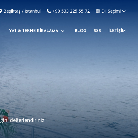
Beşiktaş / İstanbul
+90 533 225 55 72
Dil Seçimi
YAT & TEKNE KİRALAMA
BLOG
SSS
İLETİŞİM
n
steyenler için birbirinden
zdayız.