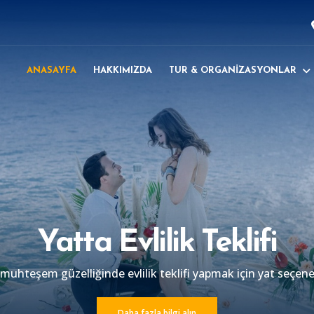
ANASAYFA
HAKKIMIZDA
TUR & ORGANİZASYONLAR
Yatta ve Teknede Düğü
ızın en mutlu ve en özel gününde, her şeyin özel olmasını i
em sürprizlerimiz ve profesyonel ekibimiz ile sizlerin yanını
Daha fazla bilgi alın