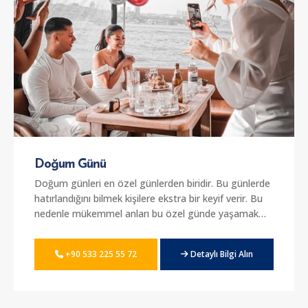
Doğum Günü
Doğum günleri en özel günlerden biridir. Bu günlerde
hatırlandığını bilmek kişilere ekstra bir keyif verir. Bu
nedenle mükemmel anları bu özel günde yaşamak
gerekir. Doğum günü kutlamalarında mükemmel bir
sunum yapmak isteyenler için farklı özellikler taşıyan
+90 533 225 55 72
Detaylı Bilgi Alın
yat seçenekleri sunmaktayız. Mükemmel sunuma
sahip olan yatlarda dekor ve mükemmel tasarımlar
sunuluyor. En güzel ve farklı sunum taşıyan yatlarda
mükemmel bir
doğum günü organizasyonu