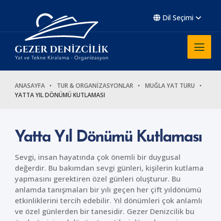
Dil Seçimi
ANASAYFA
TUR & ORGANİZASYONLAR
MUĞLA YAT TURU
YATTA YIL DÖNÜMÜ KUTLAMASI
Yatta Yıl Dönümü Kutlaması
Sevgi, insan hayatında çok önemli bir duygusal
değerdir. Bu bakımdan sevgi günleri, kişilerin kutlama
yapmasını gerektiren özel günleri oluşturur. Bu
anlamda tanışmaları bir yılı geçen her çift yıldönümü
etkinliklerini tercih edebilir. Yıl dönümleri çok anlamlı
ve özel günlerden bir tanesidir. Gezer Denizcilik bu