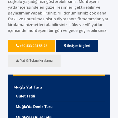
coşkulu yaşadığınızı gösterebilirsiniz. Muhteşem
yatlar içerisinde en güzel resimleri çektirebilir ve
paylaşımlar yapabilirsiniz. Yıl dönümleriniz çok daha
farklı ve unutulmaz olsun diyorsanız firmamızdan yat
kiralama hizmetleri alabilirsiniz. Lüks ve VIP yatlar
içerisinde muhteşem bir gün ve gece geçirebilirsiniz.
+90 533 225 55 72
İletişim Bilgileri
Yat & Tekne Kiralama
Muğla Yat Turu
Gulet Tatili
Muğla'da Deniz Turu
Muğla'da Gulet Tatili