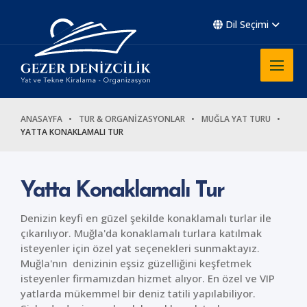
Dil Seçimi
ANASAYFA
TUR & ORGANİZASYONLAR
MUĞLA YAT TURU
YATTA KONAKLAMALI TUR
Yatta Konaklamalı Tur
Denizin keyfi en güzel şekilde konaklamalı turlar ile
çıkarılıyor. Muğla'da konaklamalı turlara katılmak
isteyenler için özel yat seçenekleri sunmaktayız.
Muğla'nın denizinin eşsiz güzelliğini keşfetmek
isteyenler firmamızdan hizmet alıyor. En özel ve VIP
yatlarda mükemmel bir deniz tatili yapılabiliyor.