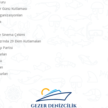
Turu
ler Günü Kutlaması
rganizasyonları
a
e Sinema Çekimi
zı'nda 29 Ekim Kutlamaları
ı Partisi
rları
ru
rı
rları