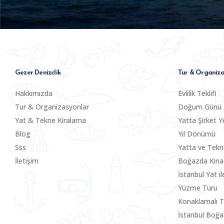
Gezer Denizclik
Tur & Organiza
Hakkımızda
Evlilik Teklifi
Tur & Organizasyonlar
Doğum Günü
Yat & Tekne Kiralama
Yatta Şirket Y
Blog
Yıl Dönümü
Sss
Yatta ve Tek
İletişim
Boğazda Kına
İstanbul Yat i
Yüzme Turu
Konaklamalı T
İstanbul Boğa