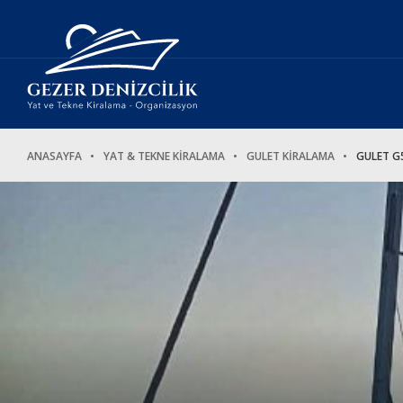
ANASAYFA
YAT & TEKNE KİRALAMA
GULET KİRALAMA
GULET G