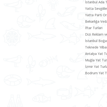
İstanbul Ada 
Yatta Sevgili
Yatta Parti O
Bekarlığa Ved
İftar Turları
Dizi Reklam v
İstanbul Boğa
Teknede Yılbaş
Antalya Yat Tu
Muğla Yat Tu
İzmir Yat Turla
Bodrum Yat Tu