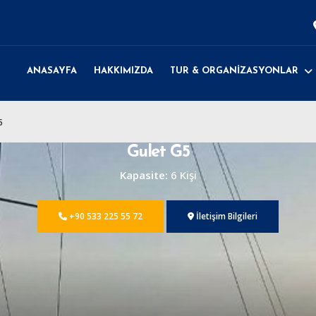
ANASAYFA
HAKKIMIZDA
TUR & ORGANİZASYONLAR
5
Gulet G5
Kapasite:
6 Kişi
+90 533 225 55 72
İletişim Bilgileri