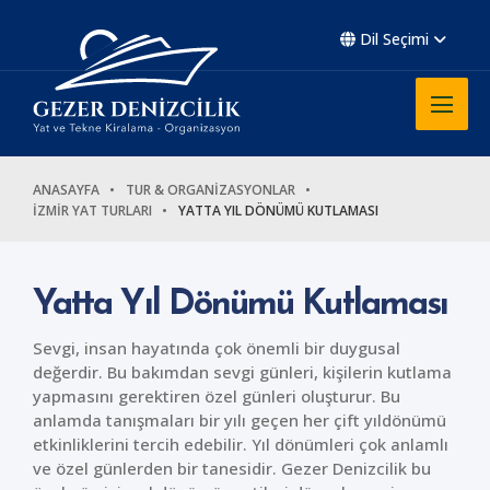
Dil Seçimi
ANASAYFA
TUR & ORGANİZASYONLAR
İZMİR YAT TURLARI
YATTA YIL DÖNÜMÜ KUTLAMASI
Yatta Yıl Dönümü Kutlaması
Sevgi, insan hayatında çok önemli bir duygusal
değerdir. Bu bakımdan sevgi günleri, kişilerin kutlama
yapmasını gerektiren özel günleri oluşturur. Bu
anlamda tanışmaları bir yılı geçen her çift yıldönümü
etkinliklerini tercih edebilir. Yıl dönümleri çok anlamlı
ve özel günlerden bir tanesidir. Gezer Denizcilik bu