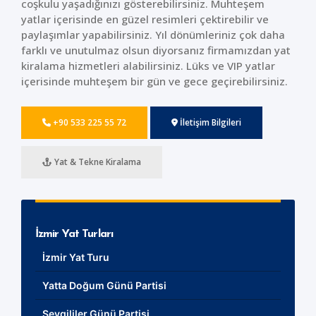
coşkulu yaşadığınızı gösterebilirsiniz. Muhteşem
yatlar içerisinde en güzel resimleri çektirebilir ve
paylaşımlar yapabilirsiniz. Yıl dönümleriniz çok daha
farklı ve unutulmaz olsun diyorsanız firmamızdan yat
kiralama hizmetleri alabilirsiniz. Lüks ve VIP yatlar
içerisinde muhteşem bir gün ve gece geçirebilirsiniz.
+90 533 225 55 72
İletişim Bilgileri
Yat & Tekne Kiralama
İzmir Yat Turları
İzmir Yat Turu
Yatta Doğum Günü Partisi
Sevgililer Günü Partisi