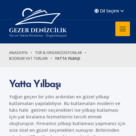
Dil Seçimi
ANASAYFA
TUR & ORGANİZASYONLAR
BODRUM YAT TURLARI
YATTA YILBAŞI
Yatta Yılbaşı
Yoğun geçen bir yılın ardından en güzel yılbaşı
kutlamaları yapılabiliyor. Bu kutlamaları modern ve
lüks hale getiren seçenekleri ise yılbaşı kutlaması
için yat kiralama hizmetlerini tercih etmek
oluşturuyor. Firmamız yılbaşı kutlaması yapmanız için
size özel en güzel seçenekleri sunuyor. Birbirinden