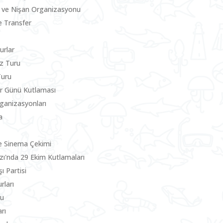
 ve Nişan Organizasyonu
le Transfer
urlar
z Turu
Turu
ler Günü Kutlaması
rganizasyonları
a
e Sinema Çekimi
zı'nda 29 Ekim Kutlamaları
ı Partisi
rları
ru
rı