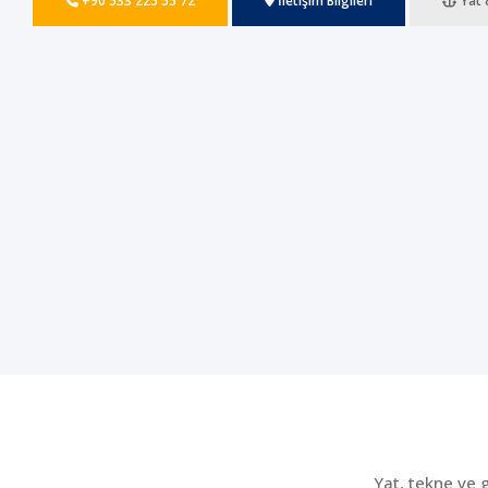
+90 533 225 55 72
İletişim Bilgileri
Yat 
Yat, tekne ve 