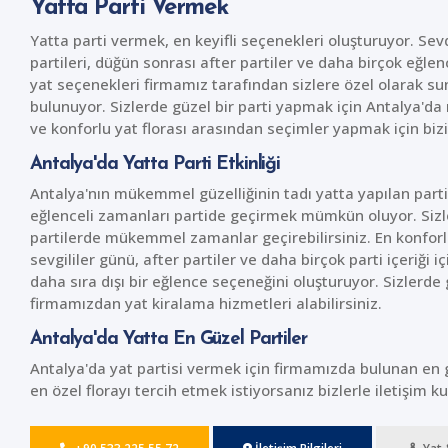
Yatta Parti Vermek
Yatta parti vermek, en keyifli seçenekleri oluşturuyor. Sevd
partileri, düğün sonrası after partiler ve daha birçok eğlen
yat seçenekleri firmamız tarafından sizlere özel olarak su
bulunuyor. Sizlerde güzel bir parti yapmak için Antalya'da 
ve konforlu yat florası arasından seçimler yapmak için bizim
Antalya'da Yatta Parti Etkinliği
Antalya'nın mükemmel güzelliğinin tadı yatta yapılan parti
eğlenceli zamanları partide geçirmek mümkün oluyor. Sizler
partilerde mükemmel zamanlar geçirebilirsiniz. En konforlu 
sevgililer günü, after partiler ve daha birçok parti içeriği i
daha sıra dışı bir eğlence seçeneğini oluşturuyor. Sizlerde
firmamızdan yat kiralama hizmetleri alabilirsiniz.
Antalya'da Yatta En Güzel Partiler
Antalya'da yat partisi vermek için firmamızda bulunan en g
en özel florayı tercih etmek istiyorsanız bizlerle iletişim kur