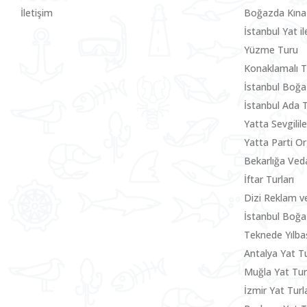
İletişim
Boğazda Kına
İstanbul Yat i
Yüzme Turu
Konaklamalı T
İstanbul Boğa
İstanbul Ada 
Yatta Sevgili
Yatta Parti O
Bekarlığa Ved
İftar Turları
Dizi Reklam v
İstanbul Boğa
Teknede Yılbaş
Antalya Yat Tu
Muğla Yat Tu
İzmir Yat Turla