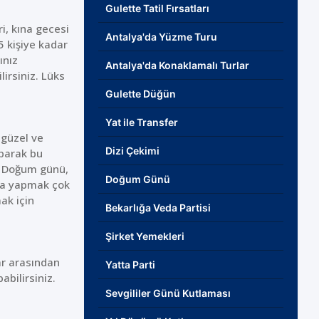
Gulette Tatil Fırsatları
ri, kına gecesi
Antalya'da Yüzme Turu
5 kişiye kadar
ınız
Antalya'da Konaklamalı Turlar
irsiniz. Lüks
Gulette Düğün
Yat ile Transfer
 güzel ve
Dizi Çekimi
aparak bu
z. Doğum günü,
Doğum Günü
anda yapmak çok
ak için
Bekarlığa Veda Partisi
Şirket Yemekleri
ar arasından
Yatta Parti
abilirsiniz.
Sevgililer Günü Kutlaması