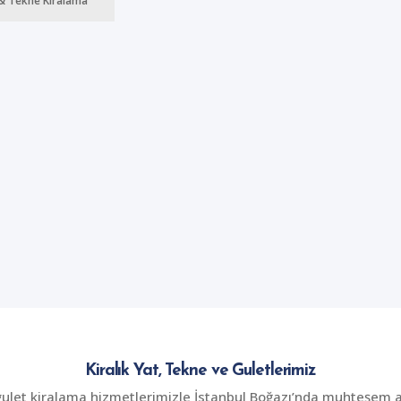
& Tekne Kiralama
Kiralık Yat, Tekne ve Guletlerimiz
gulet kiralama hizmetlerimizle İstanbul Boğazı’nda muhteşem an