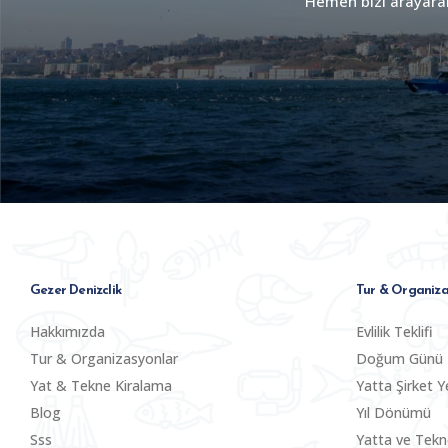
Hemen bizi arayarak 
Gezer Denizclik
Tur & Organiza
Hakkımızda
Evlilik Teklifi
Tur & Organizasyonlar
Doğum Günü
Yat & Tekne Kiralama
Yatta Şirket Y
Blog
Yıl Dönümü
Sss
Yatta ve Tek