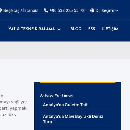
Beşiktaş / İstanbul
+90 533 225 55 72
Dil Seçimi
YAT & TEKNE KİRALAMA
BLOG
SSS
İLETİŞİM
ne
Antalya Yat Turları
mayı sağlıyor.
Antalya'da Gulette Tatil
 parti yapmak
suz lüks
Antalya'da Mavi Bayraklı Deniz
Turu