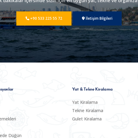
dakikalar içersinde sizin için en uygun yat, tekne ve organiza
+90 533 225 55 72
İletişim Bilgileri
syonlar
Yat & Tekne Kiralama
Yat Kiralama
Tekne Kiralama
emekleri
Gulet Kiralama
nede Düğün