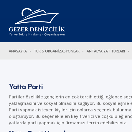
ANASAYFA
TUR & ORGANİZASYONLAR
ANTALYA YAT TURLARI
Yatta Parti
Partiler özellikle gençlerin en çok tercih ettiği eğlence seçe
yaklaşmasını ve sosyal olmasını sağlıyor. Bu sosyalleşme 
Parti yapmak isteyen kişiler için onlarca seçenek bulunma
oluşturuyor. Bu seçenekle en keyif verici ve coşkulu eğl
yatlarda parti yapmak için firmamızı tercih edebilirsiniz.