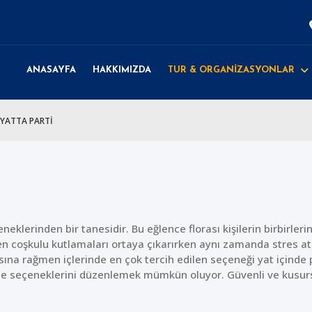
ANASAYFA
HAKKIMIZDA
TUR & ORGANİZASYONLAR
YATTA PARTİ
neklerinden bir tanesidir. Bu eğlence florası kişilerin birbirleri
en coşkulu kutlamaları ortaya çıkarırken aynı zamanda stres at
sına rağmen içlerinde en çok tercih edilen seçeneği yat içinde
ence seçeneklerini düzenlemek mümkün oluyor. Güvenli ve kusur