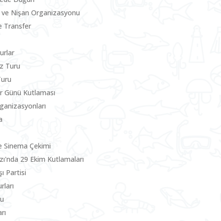
 ve Nişan Organizasyonu
le Transfer
urlar
z Turu
Turu
ler Günü Kutlaması
rganizasyonları
a
e Sinema Çekimi
zı'nda 29 Ekim Kutlamaları
ı Partisi
rları
ru
rı