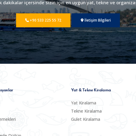
dakikalar içersinde sizin için en uygun yat, tekne ve organiza
+90 533 225 55 72
İletişim Bilgileri
syonlar
Yat & Tekne Kiralama
Yat Kiralama
Tekne Kiralama
emekleri
Gulet Kiralama
nede Düğün