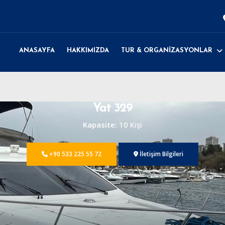
ANASAYFA
HAKKIMIZDA
TUR & ORGANİZASYONLAR
Yat 329
Kapasite:
10 Kişi
+90 533 225 55 72
İletişim Bilgileri