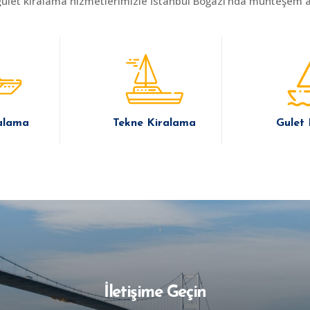
gulet kiralama hizmetlerimizle İstanbul Boğazı’nda muhteşem an
alama
Tekne Kiralama
Gulet
İletişime Geçin