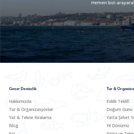
Hemen bizi arayarak 
Gezer Denizclik
Tur & Organiza
Hakkımızda
Evlilik Teklifi
Tur & Organizasyonlar
Doğum Günü
Yat & Tekne Kiralama
Yatta Şirket Y
Blog
Yıl Dönümü
Sss
Yatta ve Tek