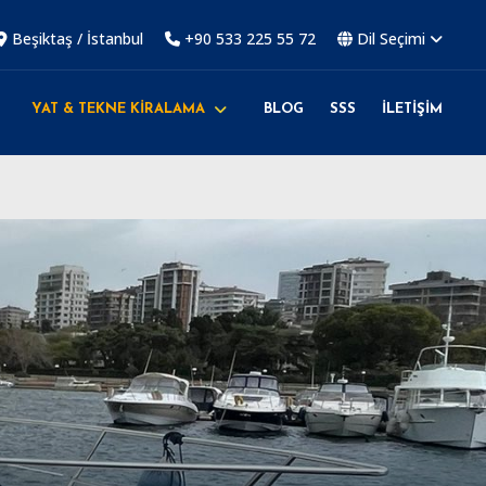
Beşiktaş / İstanbul
+90 533 225 55 72
Dil Seçimi
YAT & TEKNE KİRALAMA
BLOG
SSS
İLETİŞİM