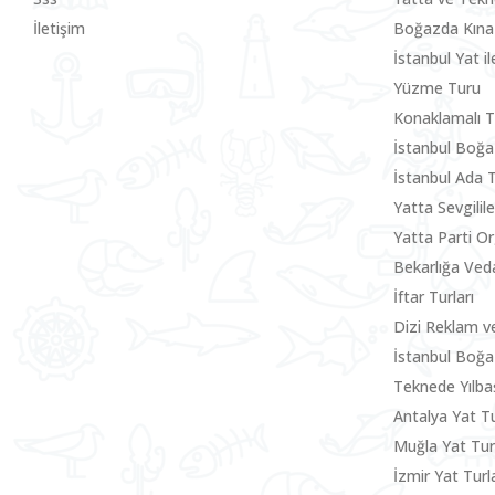
İletişim
Boğazda Kına
İstanbul Yat i
Yüzme Turu
Konaklamalı T
İstanbul Boğa
İstanbul Ada 
Yatta Sevgili
Yatta Parti O
Bekarlığa Ved
İftar Turları
Dizi Reklam v
İstanbul Boğa
Teknede Yılbaş
Antalya Yat Tu
Muğla Yat Tu
İzmir Yat Turla