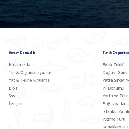
Gezer Denizclik
Tur & Organiza
Hakkımızda
Evlilik Teklifi
Tur & Organizasyonlar
Doğum Günü
Yat & Tekne Kiralama
Yatta Şirket Y
Blog
Yıl Dönümü
Sss
Yatta ve Tek
İletişim
Boğazda Kına
İstanbul Yat i
Yüzme Turu
Konaklamalı T