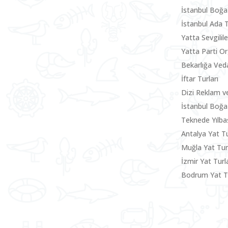
İstanbul Boğa
İstanbul Ada 
Yatta Sevgili
Yatta Parti O
Bekarlığa Ved
İftar Turları
Dizi Reklam v
İstanbul Boğa
Teknede Yılbaş
Antalya Yat Tu
Muğla Yat Tu
İzmir Yat Turla
Bodrum Yat Tu