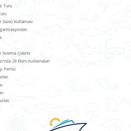
z Turu
Turu
ler Günü Kutlaması
rganizasyonları
a
e Sinema Çekimi
zı'nda 29 Ekim Kutlamaları
ı Partisi
rları
ru
rı
rları