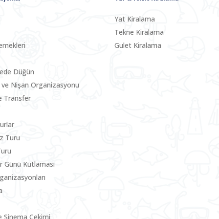
Yat Kiralama
Tekne Kiralama
emekleri
Gulet Kiralama
nede Düğün
 ve Nişan Organizasyonu
le Transfer
urlar
z Turu
Turu
ler Günü Kutlaması
rganizasyonları
a
e Sinema Çekimi