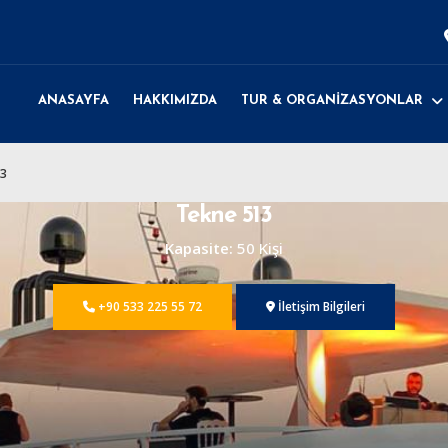
ANASAYFA
HAKKIMIZDA
TUR & ORGANİZASYONLAR
13
Tekne 513
Kapasite:
50 Kişi
+90 533 225 55 72
İletişim Bilgileri