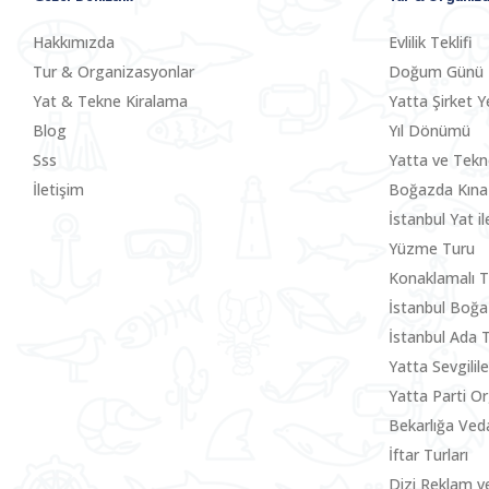
Hakkımızda
Evlilik Teklifi
Tur & Organizasyonlar
Doğum Günü
Yat & Tekne Kiralama
Yatta Şirket Y
Blog
Yıl Dönümü
Sss
Yatta ve Tek
İletişim
Boğazda Kına
İstanbul Yat i
Yüzme Turu
Konaklamalı T
İstanbul Boğa
İstanbul Ada 
Yatta Sevgili
Yatta Parti O
Bekarlığa Ved
İftar Turları
Dizi Reklam v