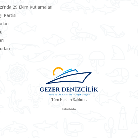
zı'nda 29 Ekim Kutlamaları
ı Partisi
rları
ru
rı
rları
Tüm Hakları Saklıdır.