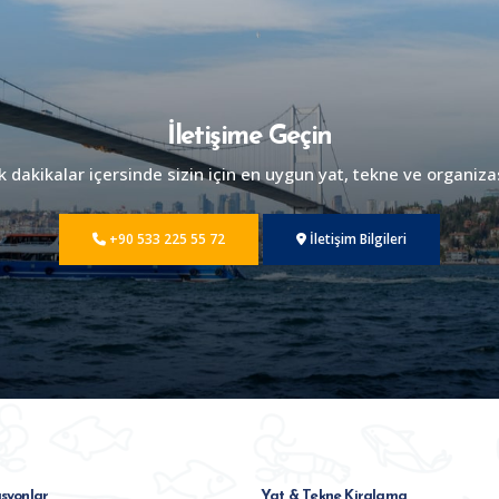
İletişime Geçin
dakikalar içersinde sizin için en uygun yat, tekne ve organiza
+90 533 225 55 72
İletişim Bilgileri
syonlar
Yat & Tekne Kiralama